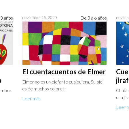
 3 años
noviembre 15, 2020
De 3 a 6 años
noviem
El cuentacuentos de Elmer
Cue
a
jira
Elmer no es un elefante cualquiera. Su piel
es de muchos colores:
hambre
Chufa e
una jir
Leer más
Leer 