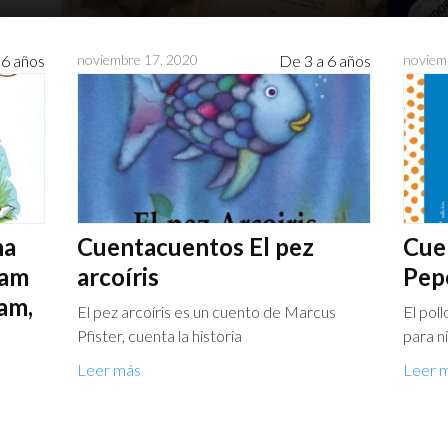
 6 años
noviembre 17, 2020
De 3 a 6 años
noviem
na
Cuentacuentos El pez
Cue
Sam
arcoíris
Pep
am,
El pez arcoíris es un cuento de Marcus
El pol
Pfister, cuenta la historia
para ni
Leer más
Leer 