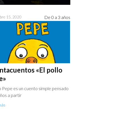
bre 15, 2020
De 0 a 3 años
ntacuentos «El pollo
e»
lo Pepe es un cuento simple pensado
ños a partir
más