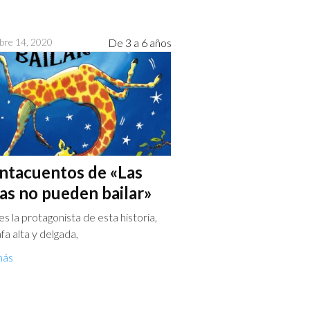
bre 14, 2020
De 3 a 6 años
ntacuentos de «Las
fas no pueden bailar»
s la protagonista de esta historia,
afa alta y delgada,
más