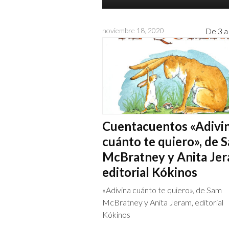
noviembre 18, 2020
De 3 a
Cuentacuentos «Adivi
cuánto te quiero», de 
McBratney y Anita Jer
editorial Kókinos
«Adivina cuánto te quiero», de Sam
McBratney y Anita Jeram, editorial
Kókinos