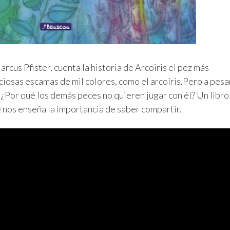
arcus Pfister, cuenta la historia de Arcoiris el pez más
iosas escamas de mil colores, como el arcoíris.Pero a pesa
. ¿Por qué los demás peces no quieren jugar con él? Un libro
e nos enseña la importancia de saber compartir.