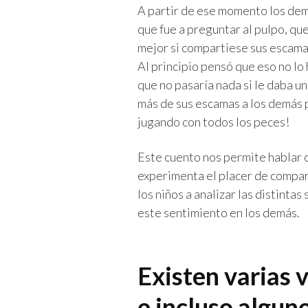
A partir de ese momento los demás
que fue a preguntar al pulpo, qu
mejor si compartiese sus escama
Al principio pensó que eso no lo 
que no pasaría nada si le daba u
más de sus escamas a los demás p
jugando con todos los peces!
Este cuento nos permite hablar c
experimenta el placer de compar
los niños a analizar las distintas
este sentimiento en los demás.
Existen varias v
e incluso alguno