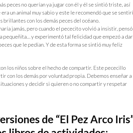
 peces no querían ya jugar con él y él se sintió triste, así
e era un animal muy sabio y este le recomendó que se sentir
s brillantes con los demás peces del océano.
haría jamás, pero cuando el pececito volvió a insistir, pensó
na pequeñita… y experimentó tal felicidad que empezó a dar
eces que le pedían. Y de esta forma se sintió muy feliz
on los niños sobre el hecho de compartir. Este pececillo
tir con los demás por voluntad propia. Debemos enseñar a
 situaciones y decidir si quieren o no compartir y respetar
ersiones de “El Pez Arco Iris
s libros de actividades: