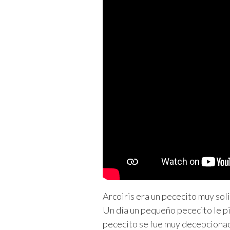
Arcoiris era un pececito muy sol
Un día un pequeño pececito le pid
pececito se fue muy decepcion