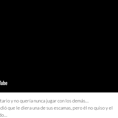
itario y no quería nunca jugar con los demás…
ió que le diera una de sus escamas, pero él no quiso y el
ado…