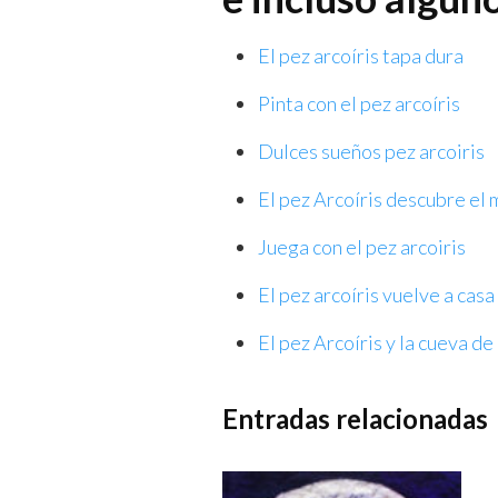
El pez arcoíris tapa dura
Pinta con el pez arcoíris
Dulces sueños pez arcoiris
El pez Arcoíris descubre el
Juega con el pez arcoiris
El pez arcoíris vuelve a casa
El pez Arcoíris y la cueva d
Entradas relacionadas