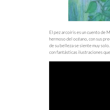
El pez arcoíris es un cuento de M
hermoso del océano, con sus prec
de su belleza se siente muy solo
con fantásticas ilustraciones qu